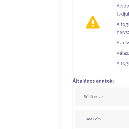
Átvét
tudjuk
A fog
helysz
Az el
Válas
A fog
Általános adatok: