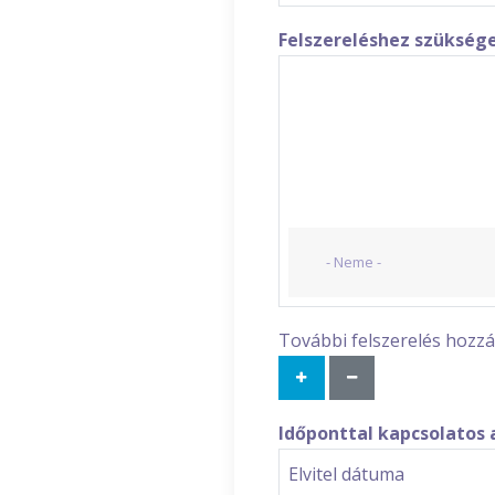
Felszereléshez szükség
További felszerelés hozzáa
Időponttal kapcsolatos 
Elvitel dátuma