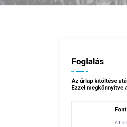
Foglalás
Az űrlap kitöltése ut
Ezzel megkönnyítve a
Font
A bér