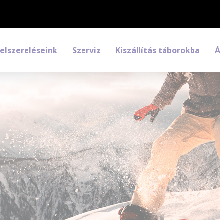
Felszereléseink
Szerviz
Kiszállítás táborokba
Á