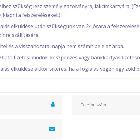
elhez szükség lesz személyigazolványra, lakcímkártyára. (
 kiadni a felszereléseket.)
lalás elküldése után szükségünk van 24 órára a felszerelések
ínre szállítására.
vitel és a visszahozatal napja nem számít bele az árba.
zható fizetési módok: készpénzes vagy bankkártyás fizetésr
lalás elküldése akkor sikeres, ha a foglalás végén egy zöld p