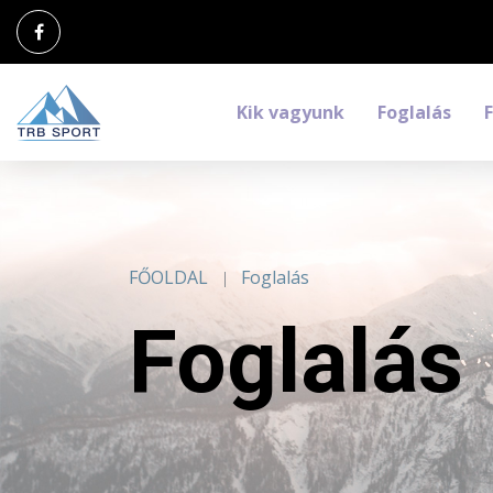
Kik vagyunk
Foglalás
FŐOLDAL
Foglalás
Foglalás