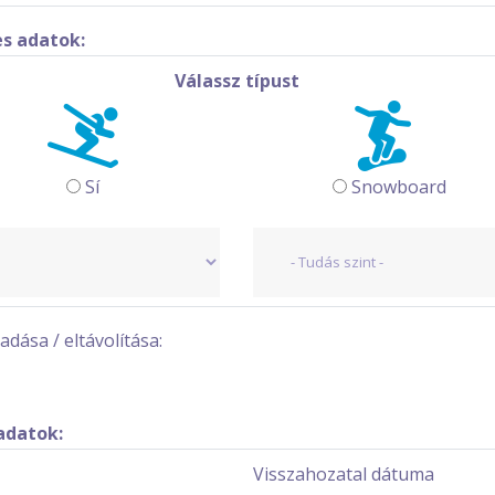
es adatok:
Válassz típust
Sí
Snowboard
dása / eltávolítása:
adatok:
Visszahozatal dátuma