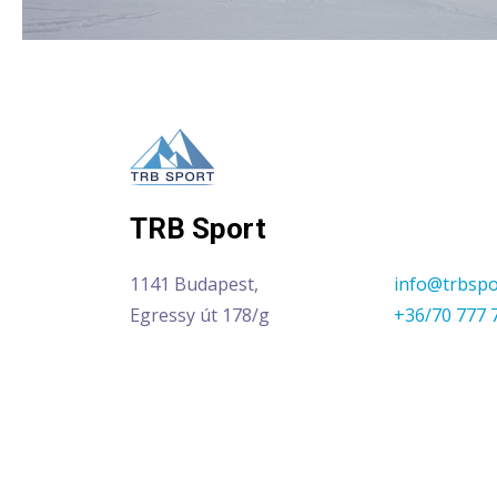
TRB Sport
1141 Budapest,
info@trbspo
Egressy út 178/g
+36/70 777 