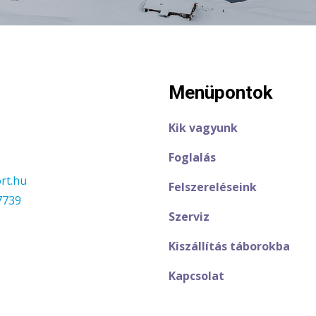
Menüpontok
Kik vagyunk
Foglalás
rt.hu
Felszereléseink
7739
Szerviz
Kiszállítás táborokba
Kapcsolat