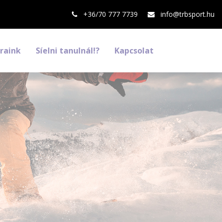
+36/70 777 7739
info@trbsport.hu
raink
Síelni tanulnál!?
Kapcsolat